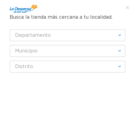
Busca la tienda más cercana a tu localidad.
¿Qué estás buscando?
Departamento
TÉRMINOS MÁS BUSCADOS
SELECCIONA TU TIENDA
1
.
cafe
Municipio
2
.
pampers
Artículos para el hogar
Accesorios para cocina
Distrito
3
.
cerveza
Ollas, Baterías y Sartenes
Sartén George Home - 24 cm
4
.
papel higiénico
5
.
shampoo
6
.
dove
7
.
leche
8
.
aceite
9
.
garnier