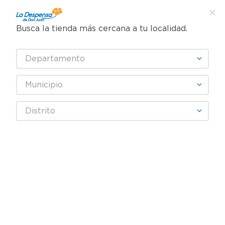
Busca la tienda más cercana a tu localidad.
¿Qué estás buscando?
Departamento
TÉRMINOS MÁS BUSCADOS
SELECCIONA TU TIENDA
1
.
cafe
Municipio
2
.
pampers
salsas-aderezos-y-mas-cmi-multimarca
Distrito
3
.
cerveza
OOPS!
4
.
papel higiénico
5
.
shampoo
No encontramos ningún resultado
para "
salsas-aderezos-y-mas-cmi-
6
.
dove
multimarca
"
7
.
leche
¿Qué debo hacer?
8
.
garnier
Comprueba los términos
9
.
aceite