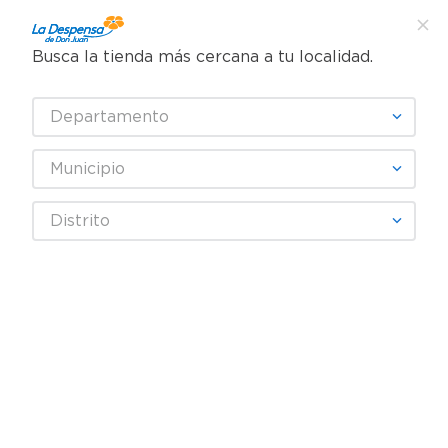
Busca la tienda más cercana a tu localidad.
¿Qué estás buscando?
Departamento
TÉRMINOS MÁS BUSCADOS
SELECCIONA TU TIENDA
1
.
cafe
Municipio
2
.
pampers
Artículos para el hogar
Papelería
Lápices y lapiceros
Distrito
3
.
cerveza
Sacapuntas Maped Shaker 1 Orificio
4
.
papel higiénico
5
.
shampoo
6
.
dove
7
.
leche
8
.
aceite
9
.
garnier