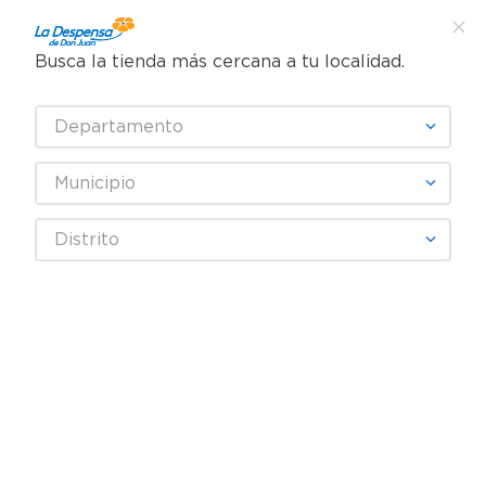
Busca la tienda más cercana a tu localidad.
¿Qué estás buscando?
Departamento
TÉRMINOS MÁS BUSCADOS
SELECCIONA TU TIENDA
1
.
cafe
Municipio
2
.
pampers
saca-goma-maped-connect-transluc-049210-2
Distrito
3
.
cerveza
OOPS!
4
.
papel higiénico
5
.
shampoo
No encontramos ningún resultado
para "
saca-goma-maped-connect-
6
.
dove
transluc-049210-2
"
7
.
leche
¿Qué debo hacer?
8
.
aceite
Comprueba los términos
9
.
garnier