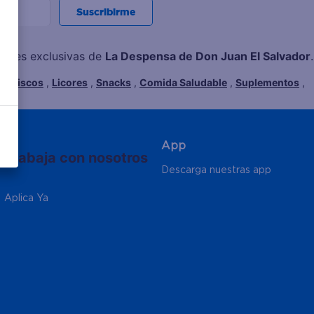
Suscribirme
ciones exclusivas de
La Despensa de Don Juan El Salvador
.
Mariscos
,
Licores
,
Snacks
,
Comida Saludable
,
Suplementos
,
App
Trabaja con nosotros
Descarga nuestras app
Aplica Ya