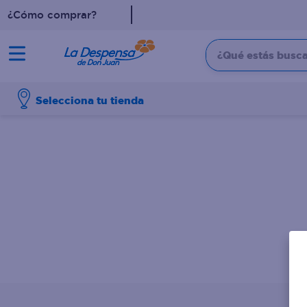
¿Cómo comprar?
¿Qué estás buscan
TÉRMINOS MÁS BUSCADO
Selecciona tu tienda
1
.
cafe
2
.
pampers
3
.
cerveza
4
.
papel higiénico
5
.
shampoo
6
.
dove
7
.
leche
8
.
aceite
9
.
garnier