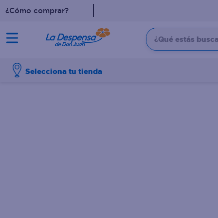
¿Cómo comprar?
¿Qué estás buscan
TÉRMINOS MÁS BUSCADO
Selecciona tu tienda
1
.
cafe
2
.
pampers
3
.
cerveza
4
.
papel higiénico
5
.
shampoo
6
.
dove
7
.
leche
8
.
aceite
9
.
garnier