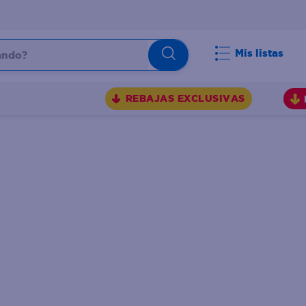
do?
Mis listas
S
REBAJAS EXCLUSIVAS