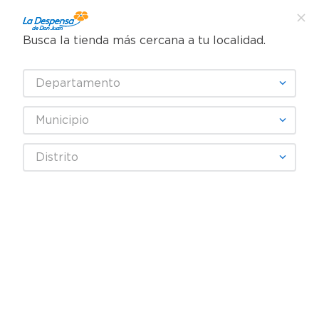
Busca la tienda más cercana a tu localidad.
¿Qué estás buscando?
Departamento
TÉRMINOS MÁS BUSCADOS
SELECCIONA TU TIENDA
1
.
cafe
Municipio
2
.
pampers
Artículos para el hogar
Papelería
Distrito
3
.
cerveza
Marcadores y resaltadores
Resaltador Maped Fluo Peps-4 Unidades
4
.
papel higiénico
5
.
shampoo
6
.
dove
7
.
leche
8
.
aceite
9
.
garnier