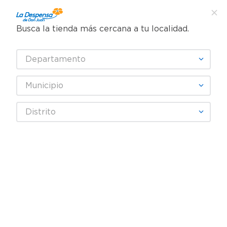
Busca la tienda más cercana a tu localidad.
¿Qué estás buscando?
Departamento
TÉRMINOS MÁS BUSCADOS
SELECCIONA TU TIENDA
1
.
cafe
Municipio
2
.
pampers
Lácteos
Queso
Queso Cottage
Distrito
3
.
cerveza
Requeson Lactolac Ricotta Bajo En Grasa y Libre De Colesterol -
500 g
4
.
papel higiénico
5
.
shampoo
6
.
dove
7
.
leche
8
.
aceite
9
.
garnier