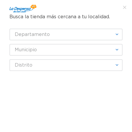
Busca la tienda más cercana a tu localidad.
¿Qué estás buscando?
Departamento
TÉRMINOS MÁS BUSCADOS
SELECCIONA TU TIENDA
1
.
cafe
Municipio
2
.
pampers
Abarrotes
Dulces y Chocolates
Chocolates
Distrito
3
.
cerveza
Candy Reeses Pieces Peanut - 43 g
4
.
papel higiénico
5
.
shampoo
6
.
dove
7
.
leche
8
.
aceite
9
.
garnier