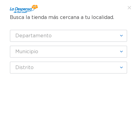
Busca la tienda más cercana a tu localidad.
¿Qué estás buscando?
Departamento
TÉRMINOS MÁS BUSCADOS
SELECCIONA TU TIENDA
1
.
cafe
Municipio
2
.
pampers
REEBOK
Distrito
3
.
cerveza
4
.
papel higiénico
Fecha De Release
Filtrar
5
.
shampoo
6
.
dove
producto
1
7
.
leche
8
.
aceite
9
.
garnier