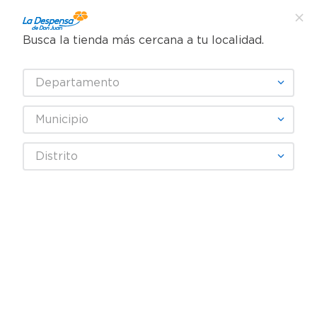
Busca la tienda más cercana a tu localidad.
¿Qué estás buscando?
Departamento
TÉRMINOS MÁS BUSCADOS
SELECCIONA TU TIENDA
1
.
cafe
Municipio
2
.
pampers
Artículos para el hogar
Accesorios para cocina
Distrito
3
.
cerveza
Herméticos y Refractarios
Recipiente Kitchen Pro De 300 ml
4
.
papel higiénico
5
.
shampoo
6
.
dove
7
.
leche
8
.
aceite
9
.
garnier