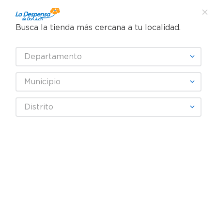
Busca la tienda más cercana a tu localidad.
¿Qué estás buscando?
Departamento
TÉRMINOS MÁS BUSCADOS
SELECCIONA TU TIENDA
1
.
cafe
Municipio
2
.
pampers
Limpieza
Aromatizantes
Aromatizante ambiental
Distrito
3
.
cerveza
Recambio De Aceite Perfumado Y Calentador De Aceite Febreze
Plug Lino Y Cielo - 1 Unidad
4
.
papel higiénico
5
.
shampoo
6
.
dove
7
.
leche
8
.
aceite
9
.
garnier