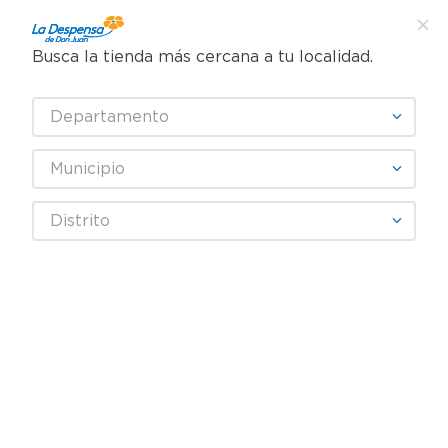
Busca la tienda más cercana a tu localidad.
¿Qué estás buscando?
Departamento
TÉRMINOS MÁS BUSCADOS
SELECCIONA TU TIENDA
1
.
cafe
Municipio
2
.
pampers
rebajas-hot-sale-frescos
Distrito
3
.
cerveza
OOPS!
4
.
papel higiénico
5
.
shampoo
No encontramos ningún resultado
para "
rebajas-hot-sale-frescos
"
6
.
dove
¿Qué debo hacer?
7
.
leche
8
.
garnier
Comprueba los términos
9
.
aceite
ingresados