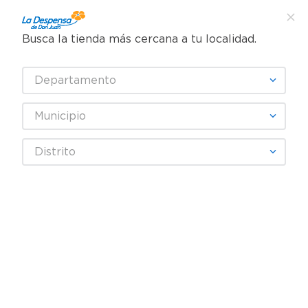
Busca la tienda más cercana a tu localidad.
¿Qué estás buscando?
Departamento
TÉRMINOS MÁS BUSCADOS
SELECCIONA TU TIENDA
1
.
cafe
Municipio
2
.
pampers
Abarrotes
Snacks y Fruta Seca
Papas y frituras
Distrito
3
.
cerveza
Pretzel Snyder's Sándwiches - 226 g
4
.
papel higiénico
5
.
shampoo
6
.
dove
7
.
leche
8
.
aceite
9
.
garnier