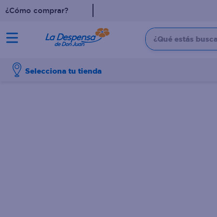
¿Cómo comprar?
¿Qué estás buscan
TÉRMINOS MÁS BUSCADO
Selecciona tu tienda
1
.
cafe
2
.
pampers
3
.
cerveza
4
.
papel higiénico
5
.
shampoo
6
.
dove
7
.
leche
8
.
aceite
9
.
garnier