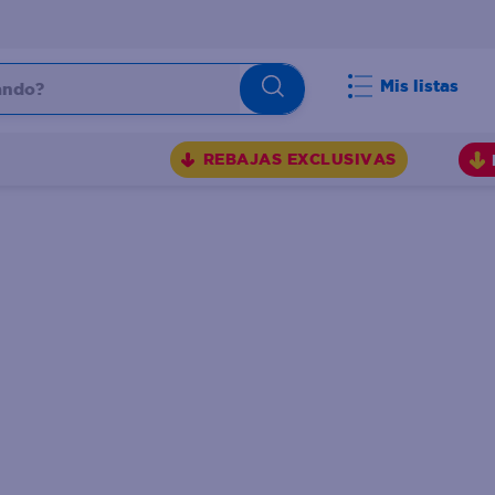
do?
Mis listas
S
REBAJAS EXCLUSIVAS