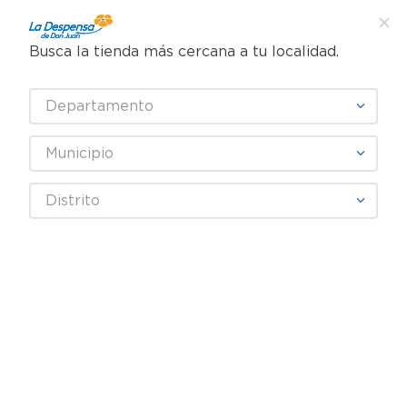
Busca la tienda más cercana a tu localidad.
Departamento
Descripción
Características
Municipio
Pieza de lomo rollizo de res sin solomo, de la marca Don 
Cristobal. Perfecto para asados o guisados, con alto 
Distrito
contenido de proteínas y excelente sabor. Precio 
indicado por libra, empacado para mantener su frescura 
y calidad.Información del producto: La información de 
este producto es proporcionada por fabricantes y 
distribuidores. Te recomendamos verificar las 
especificaciones con el fabricante para obtener detalles 
más actualizados.