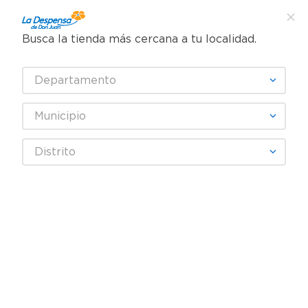
Busca la tienda más cercana a tu localidad.
¿Qué estás buscando?
Departamento
TÉRMINOS MÁS BUSCADOS
SELECCIONA TU TIENDA
1
.
cafe
Municipio
2
.
pampers
Distrito
3
.
cerveza
Fecha De Release
4
.
papel higiénico
5
.
shampoo
productos
0
6
.
dove
7
.
leche
OOPS!
8
.
aceite
9
.
garnier