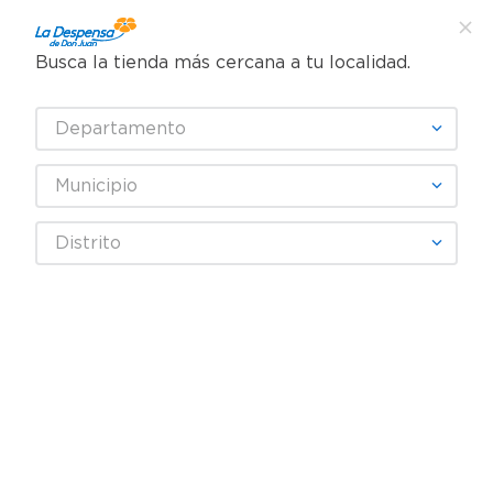
Busca la tienda más cercana a tu localidad.
¿Qué estás buscando?
Departamento
TÉRMINOS MÁS BUSCADOS
SELECCIONA TU TIENDA
1
.
cafe
Municipio
2
.
pampers
Limpieza
Suavizante
Suavizante Regular
Distrito
3
.
cerveza
Perlas Perfume Downy White Lavender Aroma Floral Fresco - 680 g
4
.
papel higiénico
5
.
shampoo
6
.
dove
7
.
leche
8
.
aceite
9
.
garnier