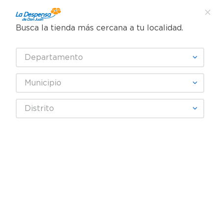
Busca la tienda más cercana a tu localidad.
¿Qué estás buscando?
Departamento
TÉRMINOS MÁS BUSCADOS
SELECCIONA TU TIENDA
1
.
cafe
Municipio
2
.
pampers
Farmacia
Sistema Digestivo
Ulceras gastricas
Distrito
3
.
cerveza
Pasta Lassar Infantil 500 g
4
.
papel higiénico
5
.
shampoo
6
.
dove
7
.
leche
8
.
aceite
9
.
garnier