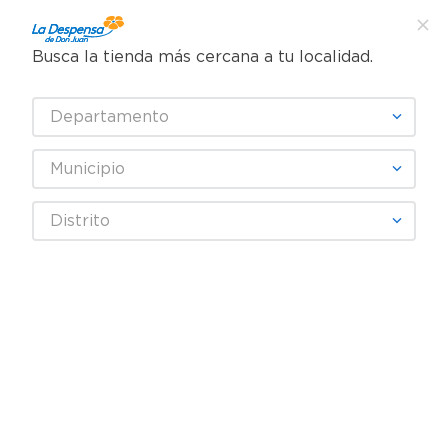
Busca la tienda más cercana a tu localidad.
¿Qué estás buscando?
Departamento
TÉRMINOS MÁS BUSCADOS
SELECCIONA TU TIENDA
1
.
cafe
Municipio
2
.
pampers
Higiene y Belleza
Cosméticos
Distrito
3
.
cerveza
Delineador de ojos y cejas
Pasta Dental Oral-B Encías Detox Sensitive Care - 75 ml
4
.
papel higiénico
5
.
shampoo
6
.
dove
7
.
leche
8
.
onduladas
9
.
garnier