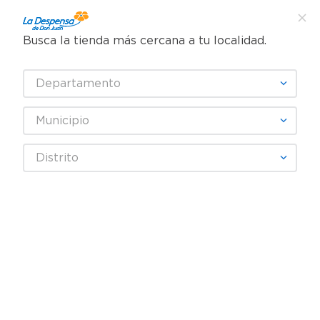
Busca la tienda más cercana a tu localidad.
¿Qué estás buscando?
Departamento
TÉRMINOS MÁS BUSCADOS
SELECCIONA TU TIENDA
1
.
cafe
Municipio
2
.
pampers
Frutas y Verduras
Verduras
Papas Enteras
Distrito
3
.
cerveza
Papa Americana - 2 a 4 Unidades Aproximadamente, precio
Indicado Por Libra (454 g)
4
.
papel higiénico
5
.
shampoo
6
.
dove
7
.
leche
8
.
garnier
9
.
aceite