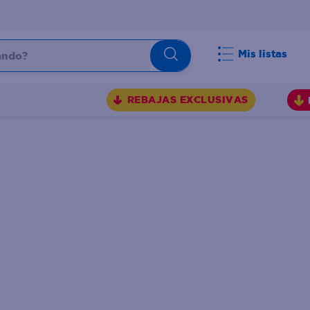
do?
Mis listas
S
REBAJAS EXCLUSIVAS