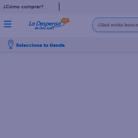
¿Cómo comprar?
¿Qué estás buscan
TÉRMINOS MÁS BUSCADO
Selecciona tu tienda
1
.
cafe
2
.
pampers
3
.
cerveza
4
.
papel higiénico
5
.
shampoo
6
.
dove
7
.
leche
8
.
aceite
9
.
garnier