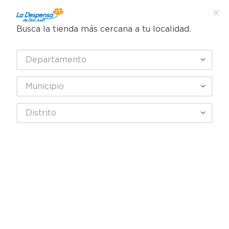
Busca la tienda más cercana a tu localidad.
¿Qué estás buscando?
Departamento
TÉRMINOS MÁS BUSCADOS
SELECCIONA TU TIENDA
1
.
cafe
Municipio
2
.
pampers
panal-huggies-act-sec-sup-mega-txxg-44ea
Distrito
3
.
cerveza
OOPS!
4
.
papel higiénico
5
.
shampoo
No encontramos ningún resultado
para "
panal-huggies-act-sec-sup-
6
.
dove
mega-txxg-44ea
"
7
.
leche
¿Qué debo hacer?
8
.
aceite
Comprueba los términos
9
.
garnier