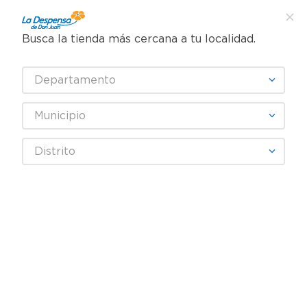
Busca la tienda más cercana a tu localidad.
¿Qué estás buscando?
Departamento
TÉRMINOS MÁS BUSCADOS
SELECCIONA TU TIENDA
1
.
cafe
Municipio
2
.
pampers
Panadería y tortillería
Pan Salado
Bollos y Hot Dog
Distrito
3
.
cerveza
Pan Lido hot dog - 210 g
4
.
papel higiénico
5
.
shampoo
6
.
dove
7
.
leche
8
.
aceite
9
.
garnier