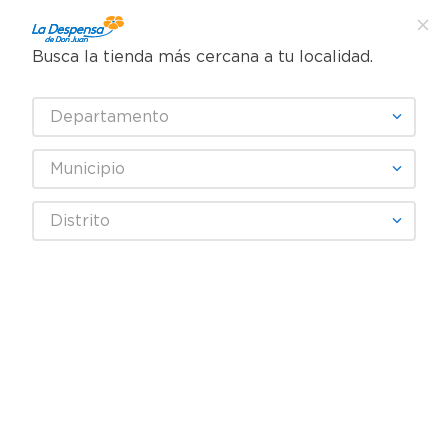
Busca la tienda más cercana a tu localidad.
¿Qué estás buscando?
Departamento
TÉRMINOS MÁS BUSCADOS
SELECCIONA TU TIENDA
1
.
cafe
Municipio
2
.
pampers
Panadería y tortillería
Pan Salado
Distrito
3
.
cerveza
Pan Europeo y Rústico
Pan Europa Sandwich Big Butter 690 g
4
.
papel higiénico
5
.
shampoo
REBAJA
6
.
dove
7
.
leche
8
.
aceite
9
.
garnier