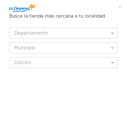
Busca la tienda más cercana a tu localidad.
¿Qué estás buscando?
Departamento
TÉRMINOS MÁS BUSCADOS
SELECCIONA TU TIENDA
1
.
cafe
Municipio
2
.
pampers
pampers-confortsec-xxg-42pads-4it
Distrito
3
.
cerveza
OOPS!
4
.
papel higiénico
5
.
shampoo
No encontramos ningún resultado
para "
pampers-confortsec-xxg-
6
.
dove
42pads-4it
"
7
.
leche
¿Qué debo hacer?
8
.
aceite
Comprueba los términos
9
.
garnier