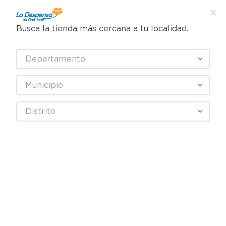
Busca la tienda más cercana a tu localidad.
¿Qué estás buscando?
Departamento
TÉRMINOS MÁS BUSCADOS
SELECCIONA TU TIENDA
1
.
cafe
Municipio
2
.
pampers
PALMER¾S
Distrito
3
.
cerveza
4
.
papel higiénico
Fecha De Release
Filtrar
5
.
shampoo
6
.
dove
productos
8
7
.
leche
8
.
onduladas
9
.
garnier