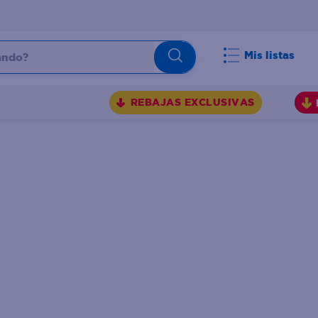
do?
Mis listas
S
REBAJAS EXCLUSIVAS