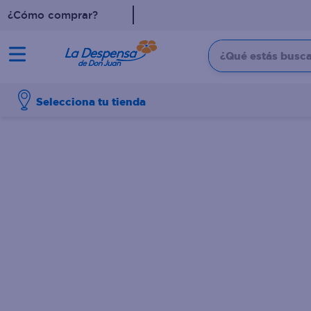
¿Cómo comprar?
¿Qué estás buscan
TÉRMINOS MÁS BUSCADO
Selecciona tu tienda
1
.
cafe
2
.
pampers
3
.
cerveza
4
.
papel higiénico
5
.
shampoo
6
.
dove
7
.
leche
8
.
onduladas
9
.
garnier