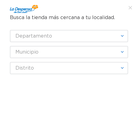
Busca la tienda más cercana a tu localidad.
¿Qué estás buscando?
Departamento
TÉRMINOS MÁS BUSCADOS
SELECCIONA TU TIENDA
1
.
cafe
Municipio
2
.
pampers
Alimentos Congelados
Postres Congelados
Helados
Distrito
3
.
cerveza
Paleta Alaska Leche Condensada 75g
4
.
papel higiénico
REBAJA
5
.
shampoo
6
.
dove
7
.
leche
8
.
aceite
9
.
garnier