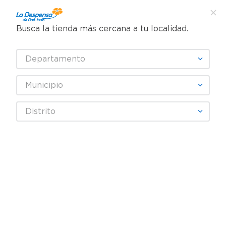
Busca la tienda más cercana a tu localidad.
¿Qué estás buscando?
Departamento
TÉRMINOS MÁS BUSCADOS
SELECCIONA TU TIENDA
1
.
cafe
Municipio
2
.
pampers
Farmacia
Gripe, Tos y Resfriado
Distrito
3
.
cerveza
Pastillas y capsulas para la garganta
Palagrip Noche 12 Tabletas
4
.
papel higiénico
5
.
shampoo
6
.
dove
7
.
leche
8
.
aceite
9
.
garnier