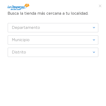
Busca la tienda más cercana a tu localidad.
¿Qué estás buscando?
Departamento
TÉRMINOS MÁS BUSCADOS
SELECCIONA TU TIENDA
1
.
cafe
Municipio
2
.
pampers
Ropa y Zapatería
Hombre
Ropa interior para Hombre
Distrito
3
.
cerveza
Pack 3 Medias Tin Wilson Cabllero Jaspe Sin Felpa Modelo: B5828
4
.
papel higiénico
5
.
shampoo
6
.
dove
7
.
leche
8
.
aceite
9
.
garnier