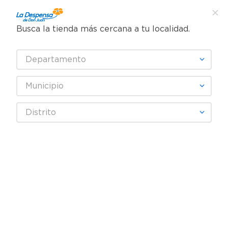
Busca la tienda más cercana a tu localidad.
¿Qué estás buscando?
Departamento
TÉRMINOS MÁS BUSCADOS
SELECCIONA TU TIENDA
1
.
cafe
Municipio
2
.
pampers
Higiene y Belleza
Cuidado Facial
Distrito
3
.
cerveza
Desmaquillante y agua micelar
Nivea Luminuos Even Glow Serum 15 ml
4
.
papel higiénico
5
.
shampoo
6
.
dove
7
.
leche
8
.
aceite
9
.
garnier