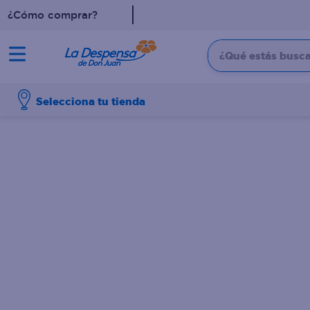
¿Cómo comprar?
¿Qué estás buscan
TÉRMINOS MÁS BUSCADO
Selecciona tu tienda
1
.
cafe
2
.
pampers
3
.
cerveza
4
.
papel higiénico
5
.
shampoo
6
.
dove
7
.
leche
8
.
aceite
9
.
garnier