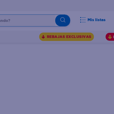
do?
Mis listas
S
REBAJAS EXCLUSIVAS