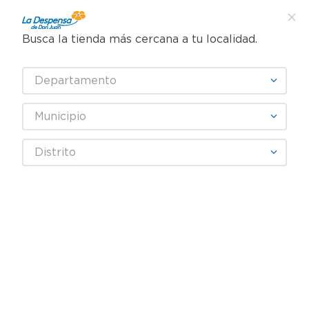
Busca la tienda más cercana a tu localidad.
¿Qué estás buscando?
Departamento
TÉRMINOS MÁS BUSCADOS
SELECCIONA TU TIENDA
1
.
cafe
Municipio
2
.
pampers
NATALIE B
Distrito
3
.
cerveza
4
.
papel higiénico
Fecha De Release
Filtrar
5
.
shampoo
6
.
dove
producto
1
7
.
leche
8
.
onduladas
9
.
garnier