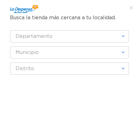
Busca la tienda más cercana a tu localidad.
¿Qué estás buscando?
Departamento
TÉRMINOS MÁS BUSCADOS
SELECCIONA TU TIENDA
1
.
cafe
Municipio
2
.
pampers
Abarrotes
Snacks y Fruta Seca
Papas y frituras
Distrito
3
.
cerveza
Nachos Bimbo Milpa Real - 180 g
4
.
papel higiénico
REBAJA
5
.
shampoo
6
.
dove
7
.
leche
8
.
onduladas
9
.
garnier