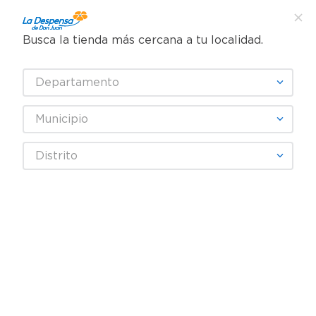
Busca la tienda más cercana a tu localidad.
¿Qué estás buscando?
Departamento
TÉRMINOS MÁS BUSCADOS
SELECCIONA TU TIENDA
1
.
cafe
Municipio
2
.
pampers
Juguetes
Peluches y Muñecas
Barbies
Distrito
3
.
cerveza
Muñeca Brittany Collection mamá con bebé surtido
4
.
papel higiénico
5
.
shampoo
6
.
dove
7
.
leche
8
.
aceite
9
.
garnier