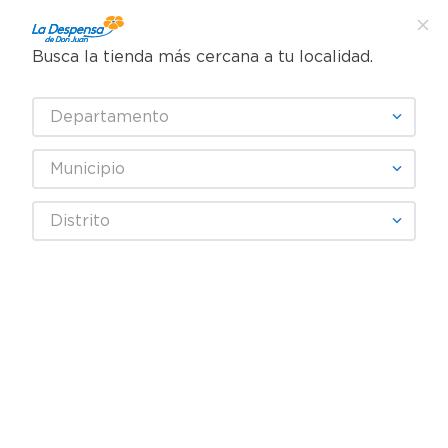
Busca la tienda más cercana a tu localidad.
¿Qué estás buscando?
Departamento
TÉRMINOS MÁS BUSCADOS
SELECCIONA TU TIENDA
1
.
cafe
Municipio
2
.
pampers
mundo-de-juguetes
Distrito
3
.
cerveza
OOPS!
4
.
papel higiénico
5
.
shampoo
No encontramos ningún resultado
para "
mundo-de-juguetes
"
6
.
dove
¿Qué debo hacer?
7
.
leche
8
.
aceite
Comprueba los términos
9
.
garnier
ingresados