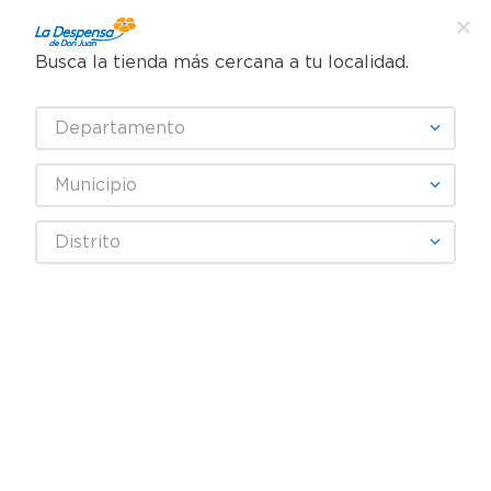
Busca la tienda más cercana a tu localidad.
¿Qué estás buscando?
Departamento
TÉRMINOS MÁS BUSCADOS
SELECCIONA TU TIENDA
1
.
cafe
Municipio
2
.
pampers
Artículos para el hogar
Accesorios para mesa
Distrito
3
.
cerveza
Vasos y Copas
Ms Set De Vasos 460ml 4pzs
4
.
papel higiénico
5
.
shampoo
6
.
dove
7
.
leche
8
.
aceite
9
.
garnier