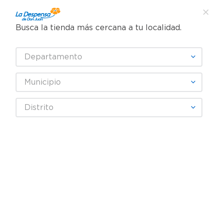
Busca la tienda más cercana a tu localidad.
¿Qué estás buscando?
Departamento
TÉRMINOS MÁS BUSCADOS
SELECCIONA TU TIENDA
1
.
cafe
Municipio
2
.
pampers
Distrito
3
.
cerveza
Fecha De Release
4
.
papel higiénico
5
.
shampoo
productos
0
6
.
dove
7
.
leche
OOPS!
8
.
garnier
9
.
aceite