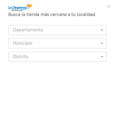
Busca la tienda más cercana a tu localidad.
¿Qué estás buscando?
Departamento
TÉRMINOS MÁS BUSCADOS
SELECCIONA TU TIENDA
1
.
cafe
Municipio
2
.
pampers
Alimentos Congelados
Comida Fácil
Distrito
3
.
cerveza
Comida Congelada
Milanesa Pollo Sello De Oro Empanizada - 380 g
4
.
papel higiénico
5
.
shampoo
6
.
dove
7
.
leche
8
.
aceite
9
.
garnier