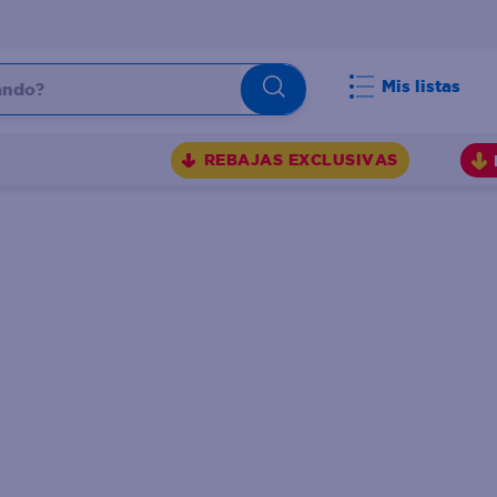
do?
Mis listas
S
REBAJAS EXCLUSIVAS