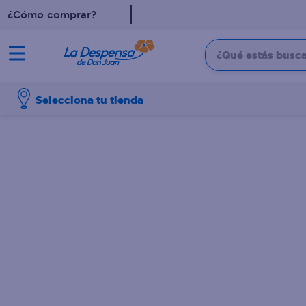
¿Cómo comprar?
¿Qué estás buscan
TÉRMINOS MÁS BUSCADO
Selecciona tu tienda
1
.
cafe
2
.
pampers
3
.
cerveza
4
.
papel higiénico
5
.
shampoo
6
.
dove
7
.
leche
8
.
aceite
9
.
garnier