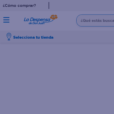
¿Cómo comprar?
¿Qué estás buscan
TÉRMINOS MÁS BUSCADO
Selecciona tu tienda
1
.
cafe
2
.
pampers
3
.
cerveza
4
.
papel higiénico
5
.
shampoo
6
.
dove
7
.
leche
8
.
onduladas
9
.
garnier