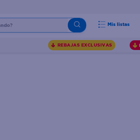
do?
Mis listas
S
REBAJAS EXCLUSIVAS