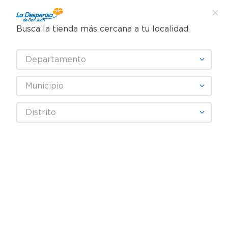
Busca la tienda más cercana a tu localidad.
¿Qué estás buscando?
Departamento
TÉRMINOS MÁS BUSCADOS
SELECCIONA TU TIENDA
1
.
cafe
Municipio
2
.
pampers
Abarrotes
Enlatados y Conservas
Mariscos Enlatados
Distrito
3
.
cerveza
Mejillones Calvo en Escabeche - 115 g
4
.
papel higiénico
5
.
shampoo
6
.
dove
7
.
leche
8
.
garnier
9
.
aceite