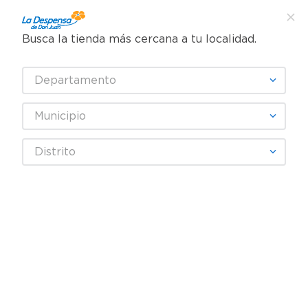
Busca la tienda más cercana a tu localidad.
¿Qué estás buscando?
Departamento
TÉRMINOS MÁS BUSCADOS
SELECCIONA TU TIENDA
1
.
cafe
Municipio
2
.
pampers
Distrito
3
.
cerveza
Fecha De Release
4
.
papel higiénico
5
.
shampoo
productos
0
6
.
dove
7
.
leche
OOPS!
8
.
aceite
9
.
garnier