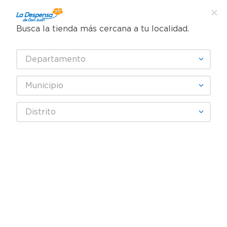
Busca la tienda más cercana a tu localidad.
¿Qué estás buscando?
Departamento
TÉRMINOS MÁS BUSCADOS
SELECCIONA TU TIENDA
1
.
cafe
Municipio
2
.
pampers
Higiene y Belleza
Cosméticos
Polvos compactos
Distrito
3
.
cerveza
Máscara L´Oréal Paris de Pestañas Panorama Lavable - 9,4 ml
4
.
papel higiénico
5
.
shampoo
6
.
dove
7
.
leche
8
.
aceite
9
.
garnier