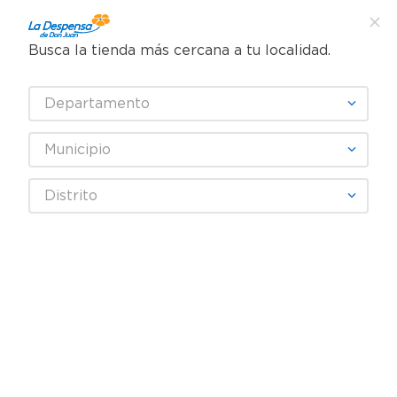
Busca la tienda más cercana a tu localidad.
¿Qué estás buscando?
Departamento
TÉRMINOS MÁS BUSCADOS
SELECCIONA TU TIENDA
1
.
cafe
Municipio
2
.
pampers
Higiene y Belleza
Cosméticos
Distrito
3
.
cerveza
Accesorios cosméticos
Máscara De Pestañas Maybelline NY Sky High Very Black Lavable -
4
.
papel higiénico
7.2 ml
5
.
shampoo
6
.
dove
7
.
leche
8
.
aceite
9
.
garnier