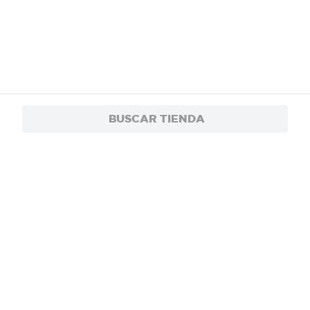
BUSCAR TIENDA
Máscara De Pestañas Maybelline NY Sky High
$16.80
Very Black Lavable - 7.2 ml