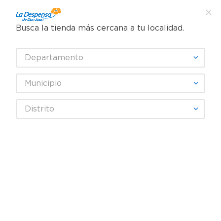
Busca la tienda más cercana a tu localidad.
¿Qué estás buscando?
Departamento
TÉRMINOS MÁS BUSCADOS
SELECCIONA TU TIENDA
1
.
cafe
Municipio
2
.
pampers
Lácteos
Mantequillas y margarinas
Margarinas
Distrito
3
.
cerveza
Margarina Mirasol Light barra - 400 g
4
.
papel higiénico
5
.
shampoo
6
.
dove
7
.
leche
8
.
aceite
9
.
garnier