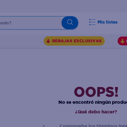
do?
Mis listas
S
REBAJAS EXCLUSIVAS
OOPS!
No se encontró ningún produ
¿Qué debo hacer?
Comprueba los términos ing