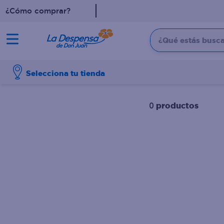
¿Cómo comprar?
¿Qué estás buscan
TÉRMINOS MÁS BUSCADO
Selecciona tu tienda
1
.
cafe
2
.
pampers
productos
0
3
.
cerveza
4
.
papel higiénico
5
.
shampoo
6
.
dove
7
.
leche
8
.
aceite
9
.
garnier