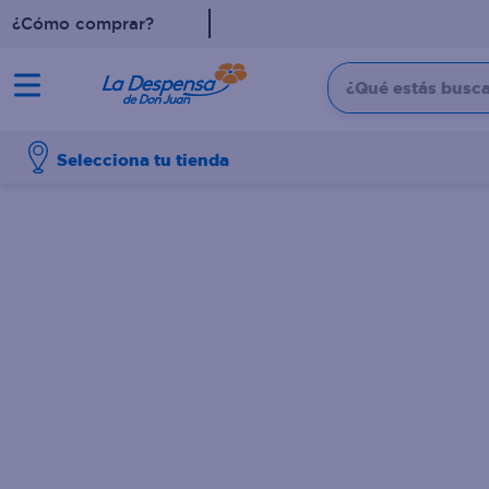
¿Cómo comprar?
¿Qué estás buscan
TÉRMINOS MÁS BUSCADO
Selecciona tu tienda
1
.
cafe
2
.
pampers
3
.
cerveza
4
.
papel higiénico
5
.
shampoo
6
.
dove
7
.
leche
8
.
aceite
9
.
garnier