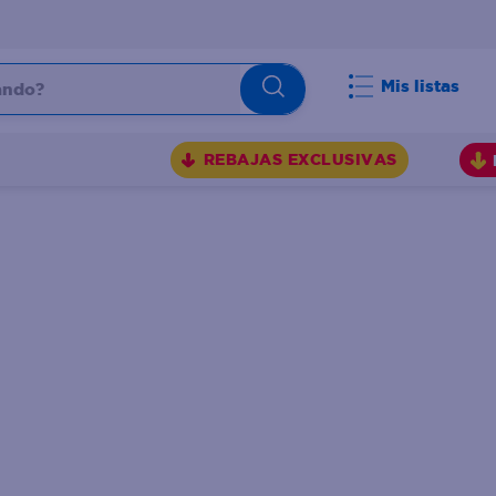
do?
Mis listas
S
REBAJAS EXCLUSIVAS