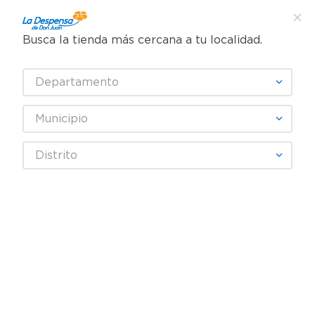
Busca la tienda más cercana a tu localidad.
¿Qué estás buscando?
Departamento
TÉRMINOS MÁS BUSCADOS
SELECCIONA TU TIENDA
1
.
cafe
Municipio
2
.
pampers
Distrito
3
.
cerveza
Fecha De Release
4
.
papel higiénico
5
.
shampoo
productos
0
6
.
dove
7
.
leche
OOPS!
8
.
aceite
9
.
garnier